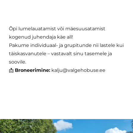
Kontakt
Õpi lumelauatamist või mäesuusatamist
kogenud juhendaja käe all!
Pakume individuaal- ja grupitunde nii lastele kui
täiskasvanutele – vastavalt sinu tasemele ja
soovile.
📩
Broneerimine:
kalju@valgehobuse.ee