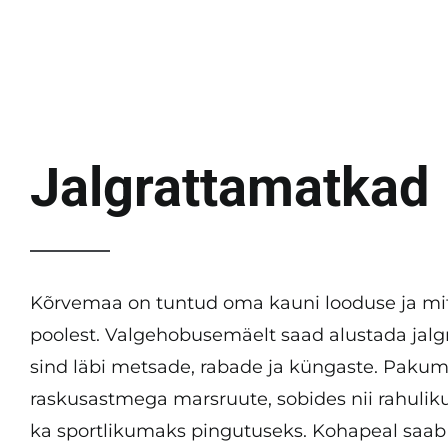
Jalgrattamatkad
Kõrvemaa on tuntud oma kauni looduse ja m
poolest. Valgehobusemäelt saad alustada jalg
sind läbi metsade, rabade ja küngaste. Pakum
raskusastmega marsruute, sobides nii rahuliku
ka sportlikumaks pingutuseks. Kohapeal saab re