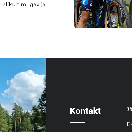
imalikult mugav ja
Kontakt
J
E