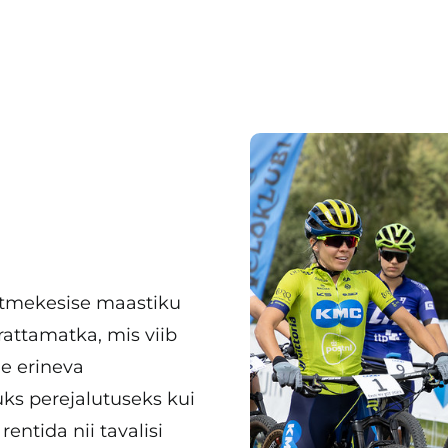
itmekesise maastiku
rattamatka, mis viib
e erineva
ks perejalutuseks kui
ntida nii tavalisi