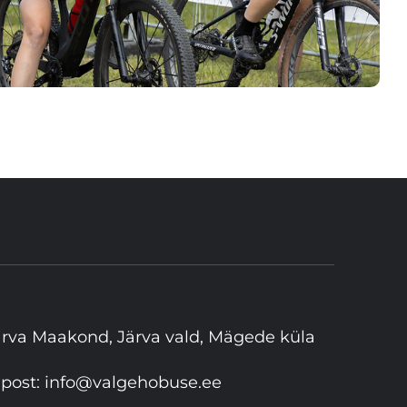
ärva Maakond, Järva vald, Mägede küla
-post:
info@valgehobuse.ee