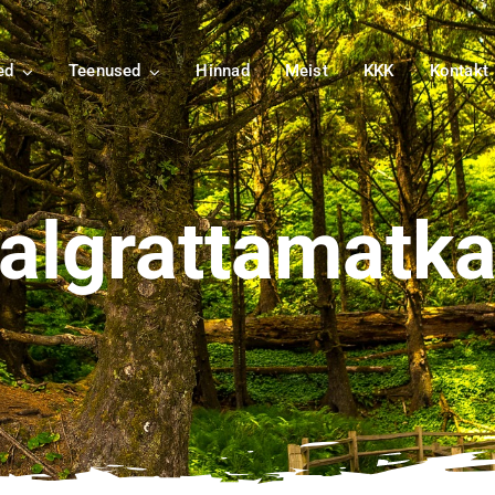
ed
Teenused
Hinnad
Meist
KKK
Kontakt
algrattamatk