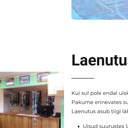
Laenutu
Kui sul pole endal uis
Pakume erinevates suu
Laenutus asub tiigi lä
Uisud suurustes l