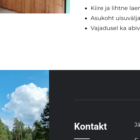
Kiire ja lihtne la
Asukoht uisuvälj
Vajadusel ka abi
Kontakt
J