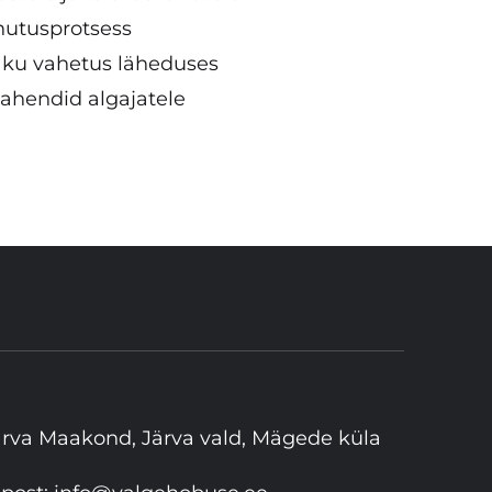
enutusprotsess
aku vahetus läheduses
vahendid algajatele
ärva Maakond, Järva vald, Mägede küla