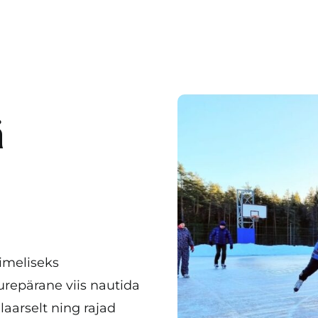
ä
imeliseks
urepärane viis nautida
aarselt ning rajad