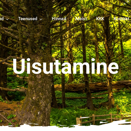
ed
Teenused
Hinnad
Meist
KKK
Kontakt
Uisutamine