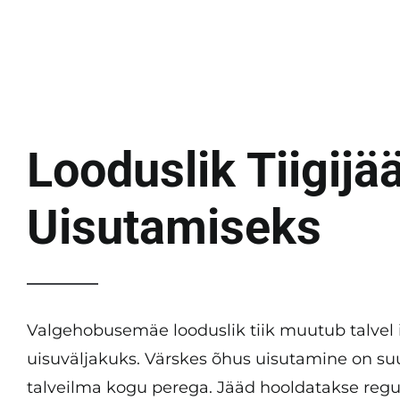
Looduslik Tiigijä
Uisutamiseks
Valgehobusemäe looduslik tiik muutub talvel 
uisuväljakuks. Värskes õhus uisutamine on su
talveilma kogu perega. Jääd hooldatakse regul