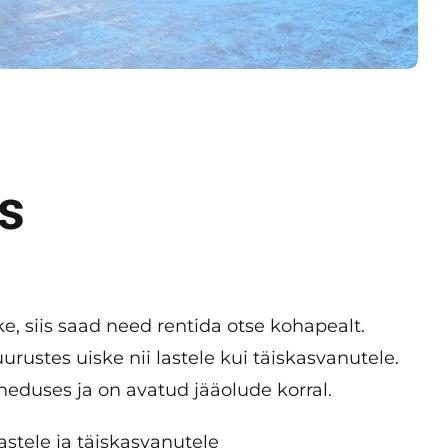
s
ke, siis saad need rentida otse kohapealt.
rustes uiske nii lastele kui täiskasvanutele.
heduses ja on avatud jääolude korral.
astele ja täiskasvanutele