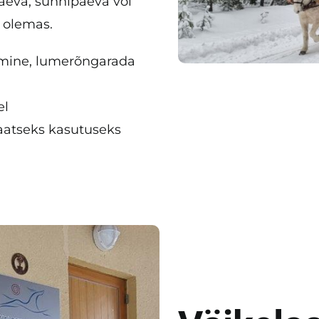
päeva, sünnipäeva või
k olemas.
amine, lumerõngarada
el
aatseks kasutuseks