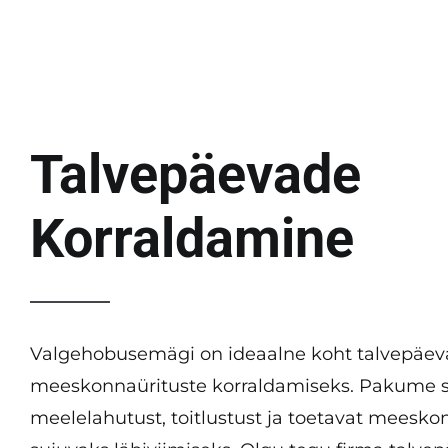
Talvepäevade
Korraldamine
Valgehobusemägi on ideaalne koht talvepäev
meeskonnaürituste korraldamiseks. Pakume s
meelelahutust, toitlustust ja toetavat mees