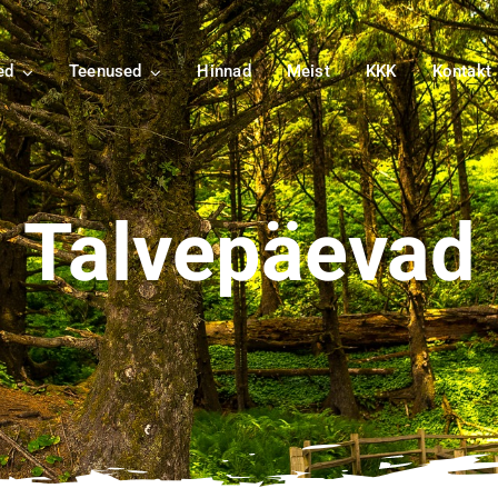
ed
Teenused
Hinnad
Meist
KKK
Kontakt
Talvepäevad