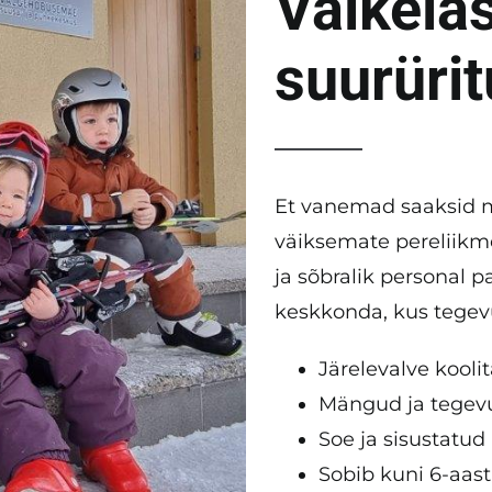
Väikela
suurürit
Et vanemad saaksid mu
väiksemate pereliikm
ja sõbralik personal p
keskkonda, kus tegevu
Järelevalve kooli
Mängud ja tegevu
Soe ja sisustatu
Sobib kuni 6-aast