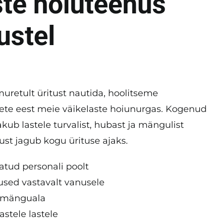
ste hoiuteenus
ustel
retult üritust nautida, hoolitseme
ete eest meie väikelaste hoiunurgas. Kogenud
akub lastele turvalist, hubast ja mängulist
st jagub kogu ürituse ajaks.
tatud personali poolt
sed vastavalt vanusele
d mänguala
astele lastele