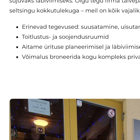
sujuvaks läbiviimiseks. Olgu tegu firma talve
seltsingu kokkutulekuga – meil on kõik vajali
Erinevad tegevused: suusatamine, uisut
Toitlustus- ja soojendusruumid
Aitame ürituse planeerimisel ja läbiviimis
Võimalus broneerida kogu kompleks priv