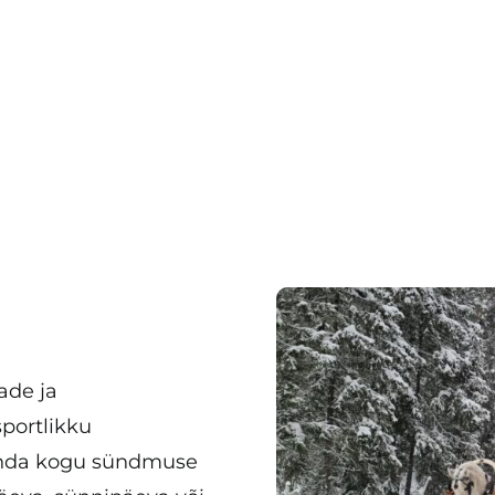
ade ja
portlikku
konda kogu sündmuse