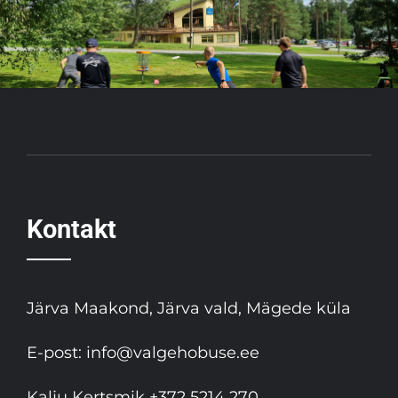
Kontakt
Järva Maakond, Järva vald, Mägede küla
E-post:
info@valgehobuse.ee
Kalju Kertsmik
+372 5214 270