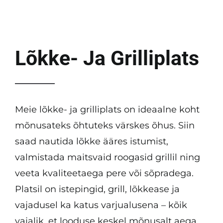
Kontakt
Lõkke- Ja Grilliplats
Meie lõkke- ja grilliplats on ideaalne koht
mõnusateks õhtuteks värskes õhus. Siin
saad nautida lõkke ääres istumist,
valmistada maitsvaid roogasid grillil ning
veeta kvaliteetaega pere või sõpradega.
Platsil on istepingid, grill, lõkkease ja
vajadusel ka katus varjualusena – kõik
vajalik, et looduse keskel mõnusalt aega