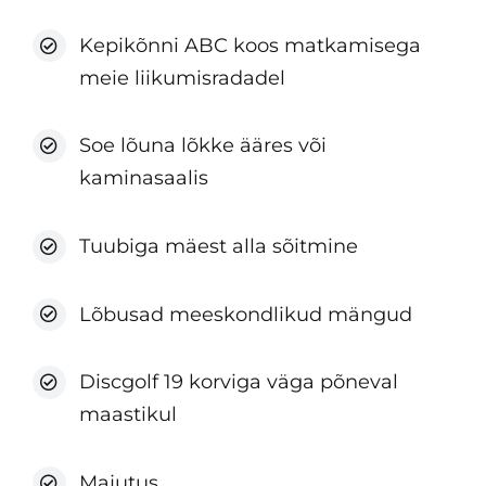
Kepikõnni ABC koos matkamisega
meie liikumisradadel
Soe lõuna lõkke ääres või
kaminasaalis
Tuubiga mäest alla sõitmine
Lõbusad meeskondlikud mängud
Discgolf 19 korviga väga põneval
maastikul
Majutus