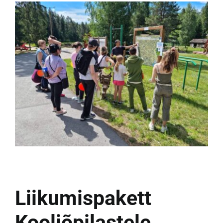
Liikumispakett
Kooliõpilastele