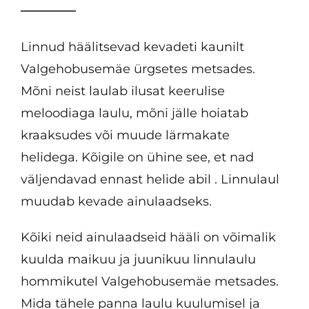
Linnud häälitsevad kevadeti kaunilt
Valgehobusemäe ürgsetes metsades.
Mõni neist laulab ilusat keerulise
meloodiaga laulu, mõni jälle hoiatab
kraaksudes või muude lärmakate
helidega. Kõigile on ühine see, et nad
väljendavad ennast helide abil . Linnulaul
muudab kevade ainulaadseks.
Kõiki neid ainulaadseid hääli on võimalik
kuulda maikuu ja juunikuu linnulaulu
hommikutel Valgehobusemäe metsades.
Mida tähele panna laulu kuulumisel ja