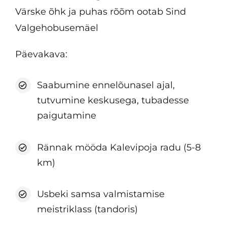
Värske õhk ja puhas rõõm ootab Sind
Valgehobusemäel
Päevakava:
Saabumine ennelõunasel ajal,
tutvumine keskusega, tubadesse
paigutamine
Rännak mööda Kalevipoja radu (5-8
km)
Usbeki samsa valmistamise
meistriklass (tandoris)