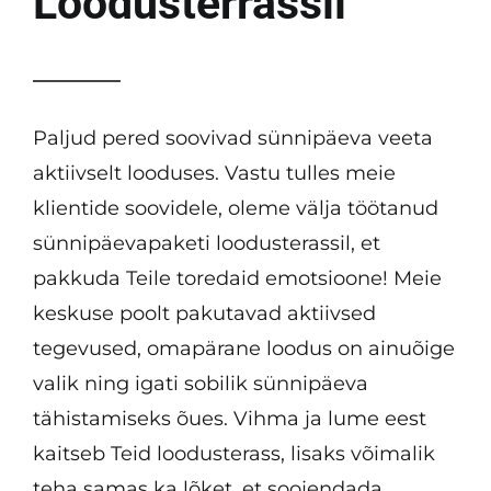
Loodusterrassil
Paljud pered soovivad sünnipäeva veeta
aktiivselt looduses. Vastu tulles meie
klientide soovidele, oleme välja töötanud
sünnipäevapaketi loodusterassil, et
pakkuda Teile toredaid emotsioone! Meie
keskuse poolt pakutavad aktiivsed
tegevused, omapärane loodus on ainuõige
valik ning igati sobilik sünnipäeva
tähistamiseks õues. Vihma ja lume eest
kaitseb Teid loodusterass, lisaks võimalik
teha samas ka lõket, et soojendada