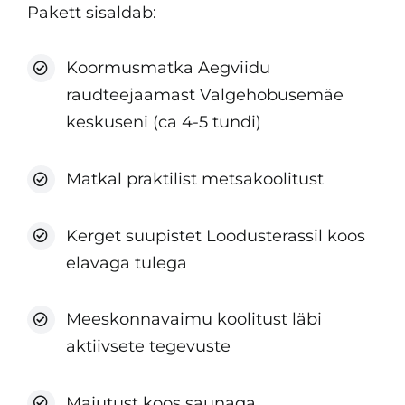
Pakett sisaldab:
Koormusmatka Aegviidu
raudteejaamast Valgehobusemäe
keskuseni (ca 4-5 tundi)
Matkal praktilist metsakoolitust
Kerget suupistet Loodusterassil koos
elavaga tulega
Meeskonnavaimu koolitust läbi
aktiivsete tegevuste
Majutust koos saunaga