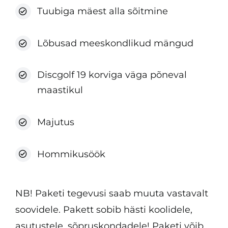
Tuubiga mäest alla sõitmine
Lõbusad meeskondlikud mängud
Discgolf 19 korviga väga põneval
maastikul
Majutus
Hommikusöök
NB! Paketi tegevusi saab muuta vastavalt
soovidele. Pakett sobib hästi koolidele,
asutustele, sõpruskondadele! Paketi võib