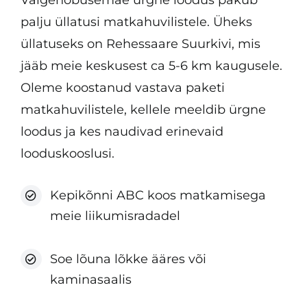
Valgehobusemäe ürgne loodus pakub
palju üllatusi matkahuvilistele. Üheks
üllatuseks on Rehessaare Suurkivi, mis
jääb meie keskusest ca 5-6 km kaugusele.
Oleme koostanud vastava paketi
matkahuvilistele, kellele meeldib ürgne
loodus ja kes naudivad erinevaid
looduskooslusi.
Kepikõnni ABC koos matkamisega
meie liikumisradadel
Soe lõuna lõkke ääres või
kaminasaalis