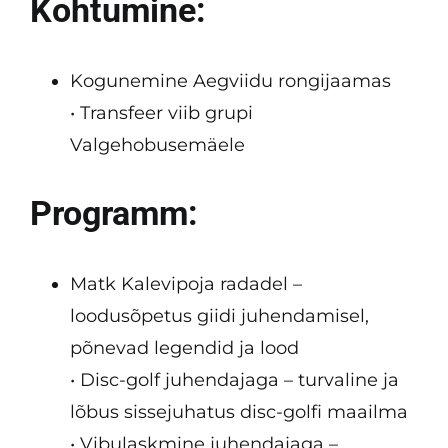
Kohtumine:
Kogunemine Aegviidu rongijaamas
• Transfeer viib grupi
Valgehobusemäele
Programm:
Matk Kalevipoja radadel –
loodusõpetus giidi juhendamisel,
põnevad legendid ja lood
• Disc-golf juhendajaga – turvaline ja
lõbus sissejuhatus disc-golfi maailma
• Vibulaskmine juhendajaga –