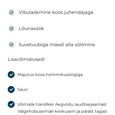
Vibulaskmine koos juhendajaga
Lõunasöök
Suvetuubiga mäest alla sõitmine
Lisavõimalused:
Majutus koos hommikusöögiga
Saun
Võimalik transfeer Aegviidu raudteejaamast
Valgehobusemäe keskuseni ja pärast tagasi