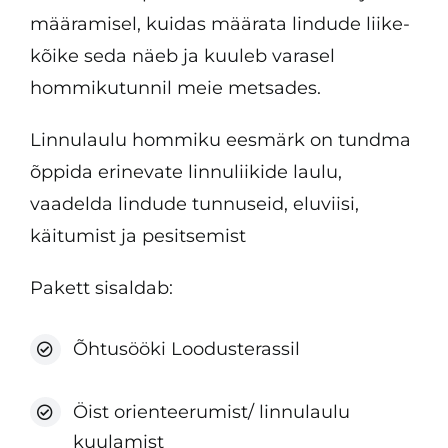
määramisel, kuidas määrata lindude liike-
kõike seda näeb ja kuuleb varasel
hommikutunnil meie metsades.
Linnulaulu hommiku eesmärk on tundma
õppida erinevate linnuliikide laulu,
vaadelda lindude tunnuseid, eluviisi,
käitumist ja pesitsemist
Pakett sisaldab:
Õhtusööki Loodusterassil
Öist orienteerumist/ linnulaulu
kuulamist