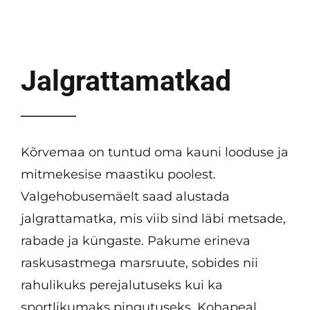
KKK
Tulemused
Jalgrattamatkad
Kontakt
Kõrvemaa on tuntud oma kauni looduse ja
mitmekesise maastiku poolest.
Valgehobusemäelt saad alustada
jalgrattamatka, mis viib sind läbi metsade,
rabade ja küngaste. Pakume erineva
raskusastmega marsruute, sobides nii
rahulikuks perejalutuseks kui ka
sportlikumaks pingutuseks. Kohapeal