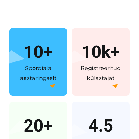
10+
10k+
Spordiala
Registreeritud
aastaringselt
külastajat
20+
4.5