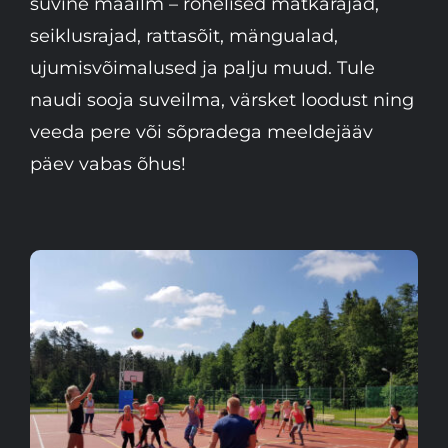
suvine maailm – rohelised matkarajad,
seiklusrajad, rattasõit, mängualad,
ujumisvõimalused ja palju muud. Tule
naudi sooja suveilma, värsket loodust ning
veeda pere või sõpradega meeldejääv
päev vabas õhus!