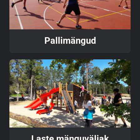
Pallimängud
Laste mänguväljak