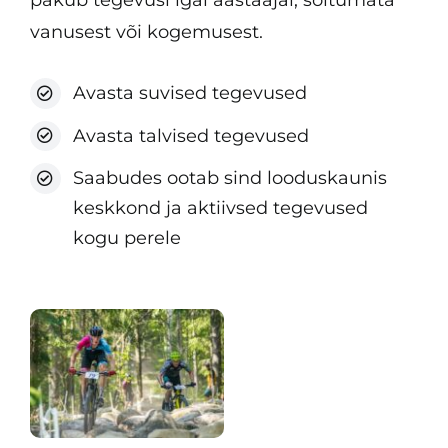
pakub tegevusi igal aastaajal, sõltumata
vanusest või kogemusest.
Avasta suvised tegevused
Avasta talvised tegevused
Saabudes ootab sind looduskaunis
keskkond ja aktiivsed tegevused
kogu perele