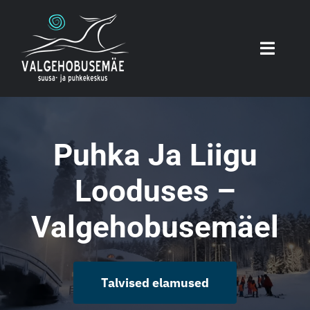
Skip
to
content
Toggle
Naviga
Tegevused
Puhka Ja Liigu
Teenused
Looduses –
Hinnad
Valgehobusemäel
Uudised
Talvised elamused
Meist