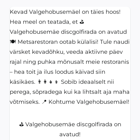
Kevad Valgehobusemäel on täies hoos!
Hea meel on teatada, et ⛳
Valgehobusemäe discgolfirada on avatud
🍽️ Metsarestoran ootab külalisi! Tule naudi
värsket kevadõhku, veeda aktiivne päev
rajal ning puhka mõnusalt meie restoranis
– hea toit ja ilus loodus käivad siin
käsikäes. 👨‍👩‍👧‍👦 Sobib ideaalselt nii
perega, sõpradega kui ka lihtsalt aja maha
võtmiseks. 📍 Kohtume Valgehobusemäel!
⛳ Valgehobusemäe discgolfirada on
avatud!