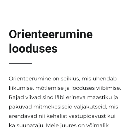
KKK
Tulemused
Orienteerumine
looduses
Kontakt
Orienteerumine on seiklus, mis ühendab
liikumise, mõtlemise ja looduses viibimise.
Rajad viivad sind läbi erineva maastiku ja
pakuvad mitmekesiseid väljakutseid, mis
arendavad nii kehalist vastupidavust kui
ka suunataju. Meie juures on võimalik