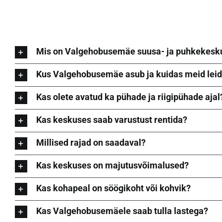
Mis on Valgehobusemäe suusa- ja puhkekesk
Kus Valgehobusemäe asub ja kuidas meid lei
Kas olete avatud ka pühade ja riigipühade ajal
Kas keskuses saab varustust rentida?
Millised rajad on saadaval?
Kas keskuses on majutusvõimalused?
Kas kohapeal on söögikoht või kohvik?
Kas Valgehobusemäele saab tulla lastega?