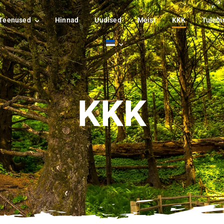
Teenused
Hinnad
Uudised
Meist
KKK
Tulem
KKK