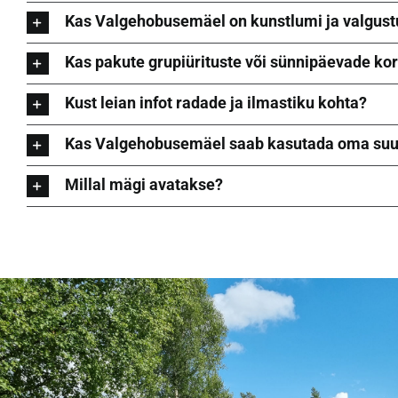
Kas Valgehobusemäel on kunstlumi ja valgust
Kas pakute grupiürituste või sünnipäevade kor
Kust leian infot radade ja ilmastiku kohta?
Kas Valgehobusemäel saab kasutada oma suu
Millal mägi avatakse?