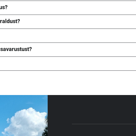
us?
raldust?
savarustust?