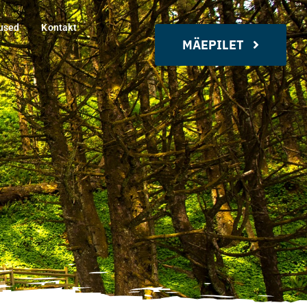
used
Kontakt
MÄEPILET