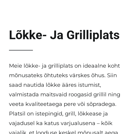
KKK
Tulemused
Lõkke- Ja Grilliplats
Kontakt
Meie lõkke- ja grilliplats on ideaalne koht
mõnusateks õhtuteks värskes õhus. Siin
saad nautida lõkke ääres istumist,
valmistada maitsvaid roogasid grillil ning
veeta kvaliteetaega pere või sõpradega.
Platsil on istepingid, grill, lõkkease ja
vajadusel ka katus varjualusena – kõik
vajalik, et looduse keskel mõnusalt aega