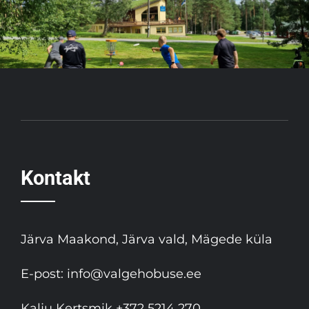
Kontakt
Järva Maakond, Järva vald, Mägede küla
E-post:
info@valgehobuse.ee
Kalju Kertsmik
+372 5214 270