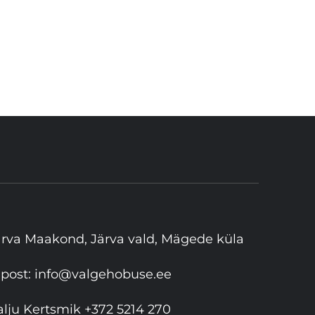
ärva Maakond, Järva vald, Mägede küla
-post:
info@valgehobuse.ee
alju Kertsmik
+372 5214 270