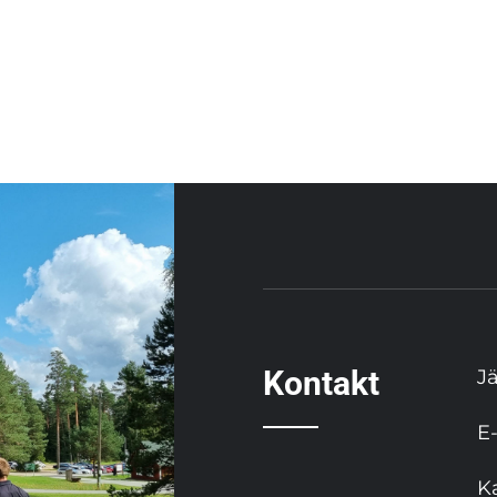
Kontakt
J
E
K