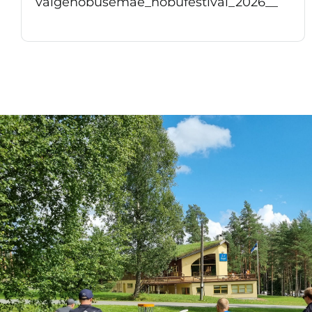
valgehobusemae_hobufestival_2026__