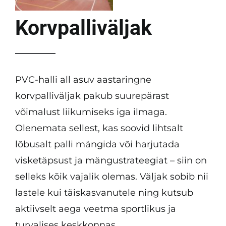
Korvpalliväljak
PVC-halli all asuv aastaringne
korvpalliväljak pakub suurepärast
võimalust liikumiseks iga ilmaga.
Olenemata sellest, kas soovid lihtsalt
lõbusalt palli mängida või harjutada
visketäpsust ja mängustrateegiat – siin on
selleks kõik vajalik olemas. Väljak sobib nii
lastele kui täiskasvanutele ning kutsub
aktiivselt aega veetma sportlikus ja
turvalises keskkonnas.