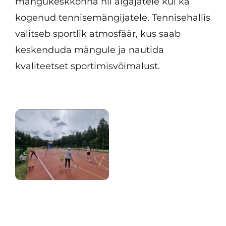
mängukeskkonna nii algajatele kui ka
kogenud tennisemängijatele. Tennisehallis
valitseb sportlik atmosfäär, kus saab
keskenduda mängule ja nautida
kvaliteetset sportimisvõimalust.