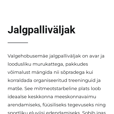
KKK
Tulemused
Jalgpalliväljak
Kontakt
Valgehobusemäe jalgpalliväljak on avar ja
loodusliku murukattega, pakkudes
võimalust mängida nii sõpradega kui
korraldada organiseeritud treeninguid ja
matše. See mitmeotstarbeline plats loob
ideaalse keskkonna meeskonnavaimu
arendamiseks, füüsiliseks tegevuseks ning
sportliku eluviisi edendamiseks. Sobib igas