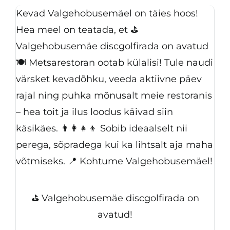
Kevad Valgehobusemäel on täies hoos!
Hea meel on teatada, et ⛳
Valgehobusemäe discgolfirada on avatud
🍽️ Metsarestoran ootab külalisi! Tule naudi
värsket kevadõhku, veeda aktiivne päev
rajal ning puhka mõnusalt meie restoranis
– hea toit ja ilus loodus käivad siin
käsikäes. 👨‍👩‍👧‍👦 Sobib ideaalselt nii
perega, sõpradega kui ka lihtsalt aja maha
võtmiseks. 📍 Kohtume Valgehobusemäel!
⛳ Valgehobusemäe discgolfirada on
avatud!