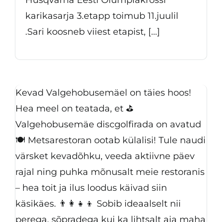
karikasarja 3.etapp toimub 11.juulil
.Sari koosneb viiest etapist, [...]
Kevad Valgehobusemäel on täies hoos!
Hea meel on teatada, et ⛳
Valgehobusemäe discgolfirada on avatud
🍽️ Metsarestoran ootab külalisi! Tule naudi
värsket kevadõhku, veeda aktiivne päev
rajal ning puhka mõnusalt meie restoranis
– hea toit ja ilus loodus käivad siin
käsikäes. 👨‍👩‍👧‍👦 Sobib ideaalselt nii
perega, sõpradega kui ka lihtsalt aja maha